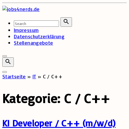
Skip
to
content
Search
for:
Search
Impressum
Datenschutzerklärung
Stellenangebote
Startseite
»
IT
»
C / C++
Kategorie:
C / C++
KI Developer / C++ (m/w/d)