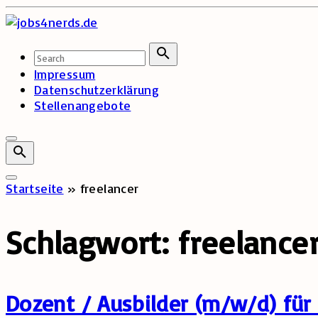
Skip
to
content
Search
for:
Search
Impressum
Datenschutzerklärung
Stellenangebote
Startseite
»
freelancer
Schlagwort:
freelance
Dozent / Ausbilder (m/w/d) für 