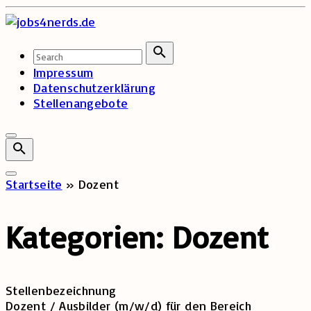
Skip
to
content
Search
for:
Search
Impressum
Datenschutzerklärung
Stellenangebote
Startseite
»
Dozent
Kategorien:
Dozent
Stellenbezeichnung
Dozent / Ausbilder (m/w/d) für den Bereich